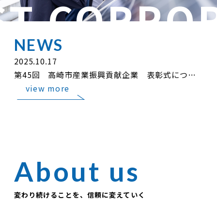
NEWS
2025.10.17
202
は、「子育てサポート企業」として、2026年1月 厚生労働大臣の「くるみん認定」を受けました。
第45回 高崎市産業振興貢献企業 表彰式について
秋
view more
変わり続けることを、信頼に変えていく