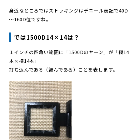
身近なところではストッキングはデニール表記で40D
～160D位ですね。
では1500D14×14は？
１インチの四角い範囲に「1500Dのヤーン」が「縦14
本×横14本」
打ち込んである（編んである）ことを表します。