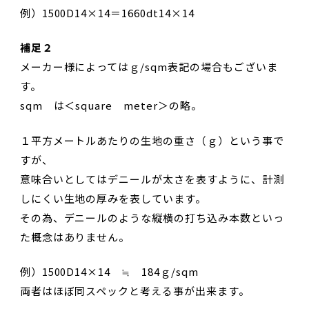
例）1500D14×14＝1660dt14×14
補足２
メーカー様によってはｇ/sqm表記の場合もございま
す。
sqm は＜square meter＞の略。
１平方メートルあたりの生地の重さ（ｇ）という事で
すが、
意味合いとしてはデニールが太さを表すように、計測
しにくい生地の厚みを表しています。
その為、デニールのような縦横の打ち込み本数といっ
た概念はありません。
例）1500D14×14 ≒ 184ｇ/sqm
両者はほぼ同スペックと考える事が出来ます。