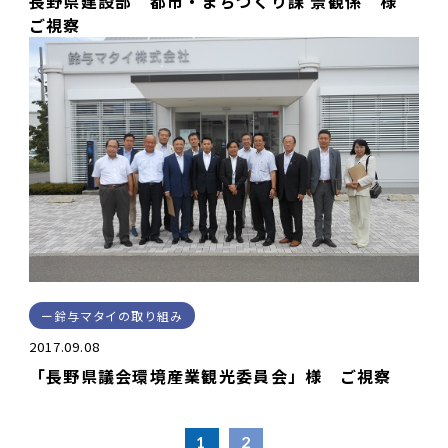
長野県建設部 都市・まちづくり課 景観係 様
ご視察
鈴与マタイの取り組み
2017.09.08
「長野県議会環境産業観光委員会」様 ご視察
1
2