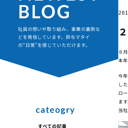
BLOG
201
社員の想いや取り組み、事業の裏側な
どを発信しています。鈴与マタイ
の“日常”を感じていただけます。
８月
本年
今年
し
ロー
ます
cateogry
当社
すべての記事