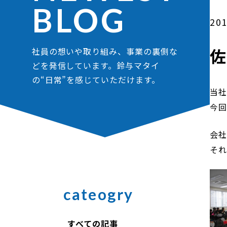
BLOG
201
社員の想いや取り組み、事業の裏側な
どを発信しています。鈴与マタイ
の“日常”を感じていただけます。
当社
今回
会
それ
cateogry
すべての記事