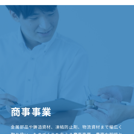
商事事業
金属部品や鋳造資材、凍結防止剤、物流資材まで幅広く