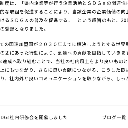
の制度は、「県内企業等が行う企業活動とＳＤＧｓの関連性
的な取組を促進することにより、当該企業の企業価値の向
けるＳＤＧｓの普及を促進する。」という趣旨のもと、20
での登録となりました。
ての国連加盟国が２０３０年までに解決しようとする世界
の丈にあった行動により、到達への貢献を目指していきま
Gs達成へ取り組むことで、当社の社内風土をより良いもの
上にもつながり、さらに良い貢献につながる、こうした良い
り、社内外と良いコミュニケーションを取りながら、しっ
SDGs社内研修会を開催しました
ブログ一覧