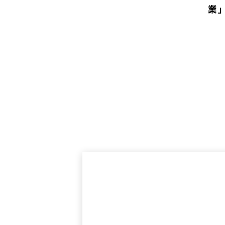
業」
労
を