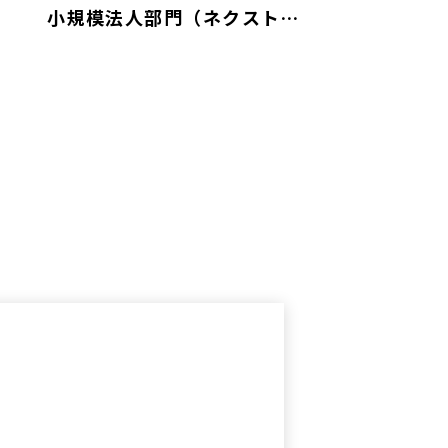
小規模法人部門（ネクストブ
ライト1000））」に認定され
ました