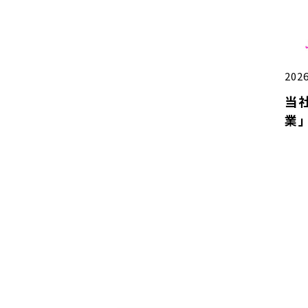
2026
当
業」
労
を