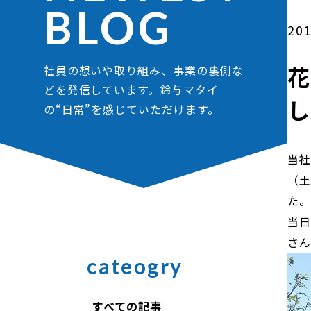
BLOG
201
花
社員の想いや取り組み、事業の裏側な
どを発信しています。鈴与マタイ
の“日常”を感じていただけます。
当社
（土
た
当日
さ
cateogry
すべての記事