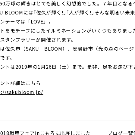
D50万球の輝きはとても美しく幻想的でした。７年目とな
KU BLOOMには｢佐久が輝く!｣｢人が輝く!｣そんな明る
ンテーマは「LOVE」。
トをモチーフにしたイルミネーションがいくつもありまし
スタンプラリーが開催されます。
は佐久市（SAKU BLOOM）、安曇野市（光の森のペ
です。
ントは2019年の1月26日（土）まで。是非、足をお運び下
ベント詳細はこちら
p://sakubloom.jp/
2018環境フェアinこもろに出展しました
ブログ一覧