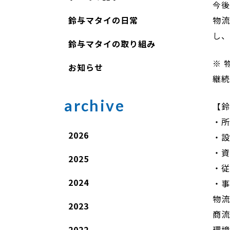
今後
物流
鈴与マタイの日常
し、
鈴与マタイの取り組み
※ 
お知らせ
継続
archive
【
・
2026
・
・
2025
・
2024
・
物流
2023
商
環境
2022