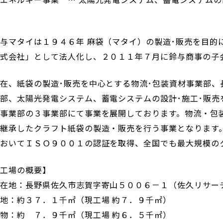
売
与マタイは１９４６年 麻袋（マタイ）の製造･販売を目的
株式会社」として法人化し、２０１１年７月に鈴与商事の子
在、紙袋の製造･販売を中心とする物流･包装資材事業部
部、太陽光発電システム、蓄電システムの設計･施工･販
事業部の３事業部にて事業を展開しております。物流・包
継承したクラフト紙袋の製造・販売を行う事業となります
おいてＩＳＯ９００１の認証を取得、全国でも最大規模の
新工場の概要】
所在地：長野県佐久市志賀字寄山５００６－１（佐久リサー
地：約３７．１千㎡（現工場 約７．９千㎡）
物：約 ７．９千㎡（現工場 約６．５千㎡）