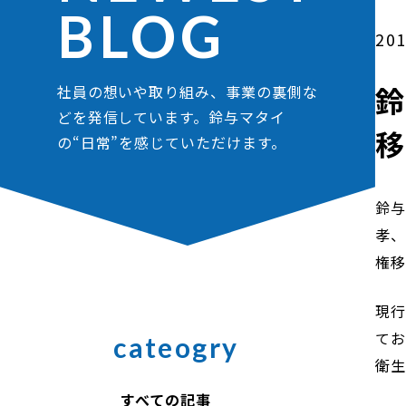
BLOG
201
社員の想いや取り組み、事業の裏側な
どを発信しています。鈴与マタイ
の“日常”を感じていただけます。
鈴与
孝、
権移
現行
て
cateogry
衛生
すべての記事