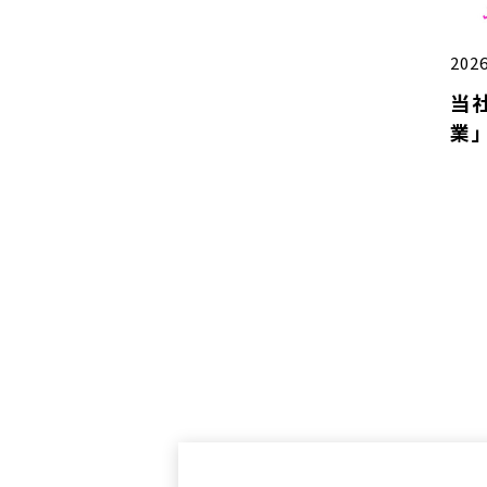
2026
当
業」
労
を