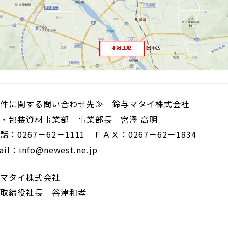
本件に関する問い合わせ先≫ 鈴与マタイ株式会社
・包装資材事業部 事業部長 宮澤 高明
話：0267－62－1111 ＦＡＸ：0267－62－1834
ail：info@newest.ne.jp
与マタイ株式会社
表取締役社長 谷津和孝