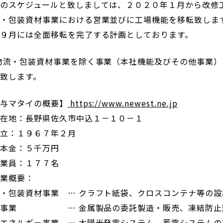
のスケジュールと致しましては、２０２０年１月から改修
・包装資材事業における営業並びに工場機能を移転致しま
９月には全面移転を完了する計画としております。
物流・包装資材事業を除く事業（本社機能及びその他事業
致します。
鈴与マタイの概要】
https://www.newest.ne.jp
所在地：長野県佐久市中込１－１０－１
設立：１９６７年２月
資本金：５千万円
従業員：１７７名
事業概要：
・包装資材事業 … クラフト紙袋、クロスコンテナ等の設
流事業 … 金属製品の委託製造・販売、凍結防止剤
エネルギー事業 … 太陽光発電システム、蓄電システム