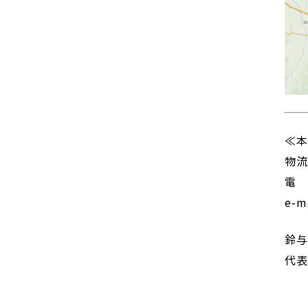
≪
物流
電 
e-m
鈴
代